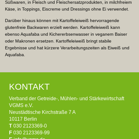
Süßwaren, in Fleisch und Fleischersatzprodukten, in milchfreiem
Käse, in Toppings, Eiscreme und Dressings ohne Ei verwendet.
Darüber hinaus können mit Kartoffeleiweiß hervorragende
glutenfreie Backwaren erzielt werden. Kartoffeleiweiß kann
ebenso Aquafaba und Kichererbsenwasser in veganem Baiser
oder Makronen ersetzen. Kartoffeleiweiß bringt stabile
Ergebnisse und hat kürzere Verarbeitungszeiten als Eiweiß und
Aquafaba.
KONTAKT
Verband der Getreide-, Mühlen- und Stärkewirtschaft
VGMS e.V.
Neustädtische Kirchstraße 7 A
10117 Berlin
T
030 2123369-0
F
030 2123369-99