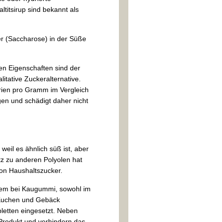
ltitsirup sind bekannt als
ker (Saccharose) in der Süße
en Eigenschaften sind der
litative Zuckeralternative.
lorien pro Gramm im Vergleich
ogen und schädigt daher nicht
 weil es ähnlich süß ist, aber
tz zu anderen Polyolen hat
von Haushaltszucker.
allem bei Kaugummi, sowohl im
, Kuchen und Gebäck
letten eingesetzt. Neben
 Produkt und verhindern das