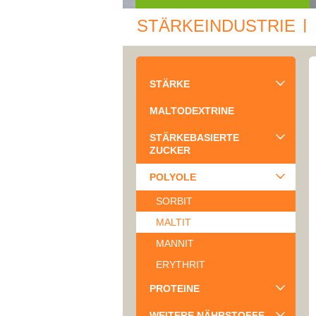
STÄRKEINDUSTRIE
|
STÄRKE
MALTODEXTRINE
STÄRKEBASIERTE
ZUCKER
POLYOLE
SORBIT
MALTIT
MANNIT
ERYTHRIT
PROTEINE
WEITERE NÄHRSTOFFE