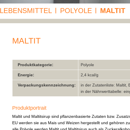
LEBENSMITTEL
POLYOLE
MALTIT
|
|
MALTIT
Produktkategorie:
Polyole
Energie:
2,4 kcal/g
Verpackungskennzeichnung:
in der Zutatenliste: Maltit,
in der Nährwerttabelle: ei
Produktportrait
Maltit und Maltitsirup sind pflanzenbasierte Zutaten bzw. Zusatzs
EU werden sie aus Mais und Weizen hergestellt und gehören z
alle Polyole werden Maltit und Maltitsirup auch als Zuckeralkoho