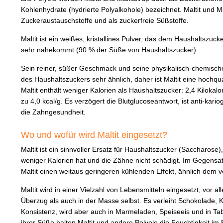
Kohlenhydrate (hydrierte Polyalkohole) bezeichnet. Maltit und Ma
Zuckeraustauschstoffe und als zuckerfreie Süßstoffe.
Maltit ist ein weißes, kristallines Pulver, das dem Haushaltszuc
sehr nahekommt (90 % der Süße von Haushaltszucker).
Sein reiner, süßer Geschmack und seine physikalisch-chemisch
des Haushaltszuckers sehr ähnlich, daher ist Maltit eine hochqua
Maltit enthält weniger Kalorien als Haushaltszucker: 2,4 Kiloka
zu 4,0 kcal/g. Es verzögert die Blutglucoseantwort, ist anti-kari
die Zahngesundheit.
Wo und wofür wird Maltit eingesetzt?
Maltit ist ein sinnvoller Ersatz für Haushaltszucker (Saccharose),
weniger Kalorien hat und die Zähne nicht schädigt. Im Gegensa
Maltit einen weitaus geringeren kühlenden Effekt, ähnlich dem 
Maltit wird in einer Vielzahl von Lebensmitteln eingesetzt, vor 
Überzug als auch in der Masse selbst. Es verleiht Schokolade
Konsistenz, wird aber auch in Marmeladen, Speiseeis und in Tab
ihrer Süße halten Maltit und andere Polyole die Feuchtigkeit im