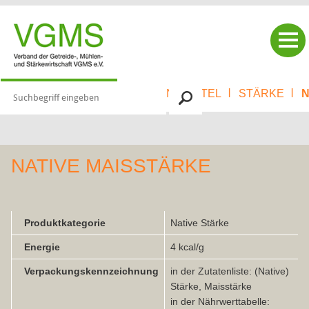
|
|
|
STÄRKEINDUSTRIE
LEBENSMITTEL
STÄRKE
N
NATIVE MAISSTÄRKE
Produktkategorie
Native Stärke
Energie
4 kcal/g
Verpackungskennzeichnung
in der Zutatenliste: (Native)
Stärke, Maisstärke
in der Nährwerttabelle: