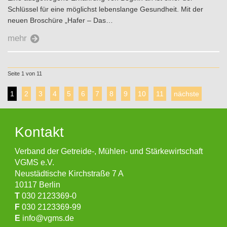
Schlüssel für eine möglichst lebenslange Gesundheit. Mit der
neuen Broschüre „Hafer – Das…
mehr
Seite 1 von 11
1
2
3
4
5
6
7
8
9
10
11
nächste
Kontakt
Verband der Getreide-, Mühlen- und Stärkewirtschaft
VGMS e.V.
Neustädtische Kirchstraße 7 A
10117 Berlin
T
030 2123369-0
F
030 2123369-99
E
info@vgms.de