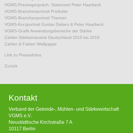
VGMS-Pressegespräch: Statement Peter Haarbeck
VGMS-Branchenportrait Produkte
VGMS-Branchenportrait Themen
VGMS-Kurzportrait Gustav Deiters & Peter Haarbeck
VGMS-Grafik Anwendungsbereiche der Stärke
Zahlen Stärkeindustrie Deutschland 2015 bis 2019
Zahlen & Fakten Wellpappe
Link zu Pressefotos
Zurück
Kontakt
Verband der Getreide-, Mühlen- und Stärkewirtschaft
VGMS e.V.
Neustädtische Kirchstraße 7 A
10117 Berlin