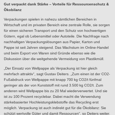
Gut verpackt dank Stärke – Vorteile für Ressourcenschutz &
Ökobilanz
Verpackungen spielen in nahezu sämtlichen Bereichen in
Wirtschaft und im privaten Bereich eine zentrale Rolle, sie sorgen
für einen sicheren Transport und den Schutz von hochwertigen
Gütern, egal ob Lebensmittel oder Autoteile. Die Nachfrage nach
nachhaltigen Verpackungslösungen aus Papier, Karton und
Pappe ist seit Jahren steigend. Das Wachstum im Online-Handel
und beim Export von Waren sind Gründe ebenso wie die
Diskussion über die weitgehende Vermeidung von Plastikmüll.
„Der Einsatz von Wellpappe als Verpackung ist hier gleich
mehrfach attraktiv“, sagt Gustav Deiters. „Zum einen ist der CO2-
Fußabdruck von Wellpappe mit knapp 700 kg CO2/t fünfmal
geringer als der von Kunststoff mit rund 3.500 kg CO2/t. Zum
anderen wird Wellpappe bis zu 20 Mal wiederverwertet. Und sie
ist zu 100 Prozent recyclebar. Dabei macht die Verwendung
stärkebasierter Hochleistungsklebstoffe das Recycling erst
möglich. Verpackung ist auch indirekt gut für die Ökobilanz: Sie
schützt wertvolle Güter und damit Ressourcen“, so Deiters weiter.