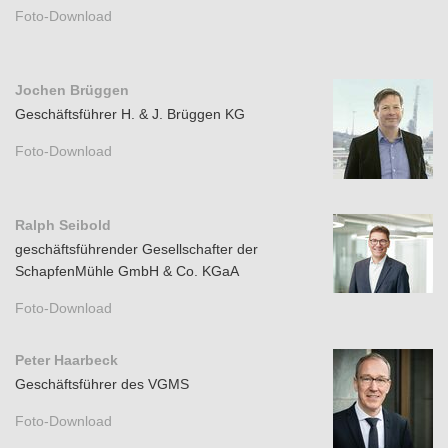
Foto-Download
Jochen Brüggen
Geschäftsführer H. & J. Brüggen KG
Foto-Download
Ralph Seibold
geschäftsführender Gesellschafter der
SchapfenMühle GmbH & Co. KGaA
Foto-Download
Peter Haarbeck
Geschäftsführer des VGMS
Foto-Download