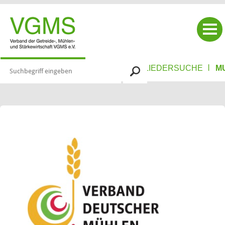
|
|
|
VERBAND
MIT­GLIE­DER
MITGLIEDERSUCHE
M