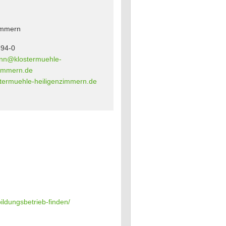
immern
94-0
nn@klostermuehle-
zimmern.de
termuehle-heiligenzimmern.de
ildungsbetrieb-finden/