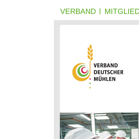
VERBAND
MIT­GLIE­
|