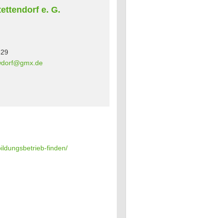
ettendorf e. G.
329
wdorf@gmx.de
ildungsbetrieb-finden/