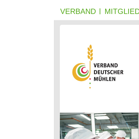
VERBAND
MIT­GLIE­
|