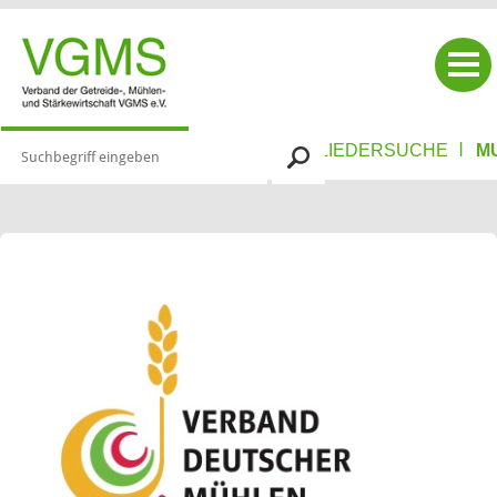
|
|
|
VERBAND
MIT­GLIE­DER
MITGLIEDERSUCHE
M