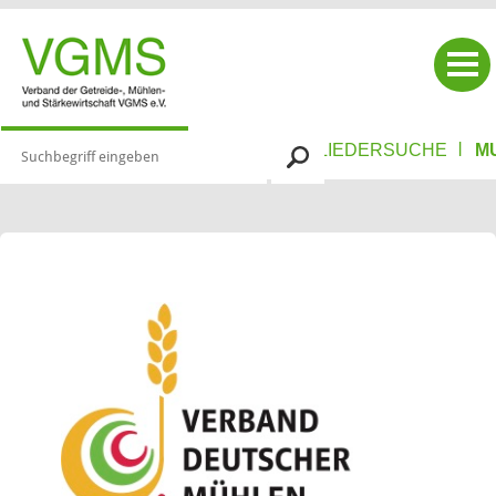
|
|
|
VERBAND
MIT­GLIE­DER
MITGLIEDERSUCHE
M