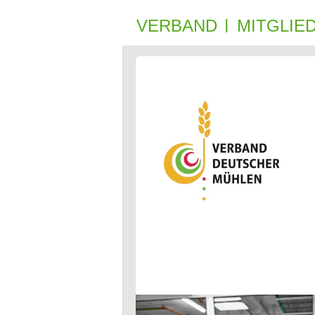
VERBAND
MIT­GLIE­
|