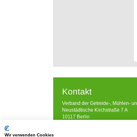
Kontakt
Verband der Getreide-, Mühlen- u
Neustädtische Kirchstraße 7 A
10117 Berlin
T
030 2123369-0
F
030 2123369-99
Wir verwenden Cookies
E
info@vgms.de