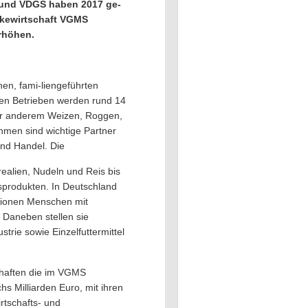
 und VDGS haben 2017 ge-
rkewirtschaft VGMS
erhöhen.
en, fami-liengeführten
den Betrieben werden rund 14
nter anderem Weizen, Roggen,
ehmen sind wichtige Partner
und Handel. Die
realien, Nudeln und Reis bis
sprodukten. In Deutschland
lionen Menschen mit
 Daneben stellen sie
trie sowie Einzelfuttermittel
schaften die im VGMS
Milliarden Euro, mit ihren
irtschafts- und