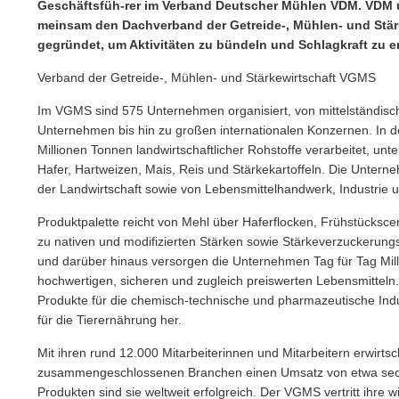
Geschäftsfüh-rer im Verband Deutscher Mühlen VDM. VDM
meinsam den Dachverband der Getreide-, Mühlen- und Stä
gegründet, um Aktivitäten zu bündeln und Schlagkraft zu 
Verband der Getreide-, Mühlen- und Stärkewirtschaft VGMS
Im VGMS sind 575 Unternehmen organisiert, von mittelständisch
Unternehmen bis hin zu großen internationalen Konzernen. In 
Millionen Tonnen landwirtschaftlicher Rohstoffe verarbeitet, u
Hafer, Hartweizen, Mais, Reis und Stärkekartoffeln. Die Untern
der Landwirtschaft sowie von Lebensmittelhandwerk, Industrie 
Produktpalette reicht von Mehl über Haferflocken, Frühstücksce
zu nativen und modifizierten Stärken sowie Stärkeverzuckerung
und darüber hinaus versorgen die Unternehmen Tag für Tag Mil
hochwertigen, sicheren und zugleich preiswerten Lebensmitteln.
Produkte für die chemisch-technische und pharmazeutische Indus
für die Tierernährung her.
Mit ihren rund 12.000 Mitarbeiterinnen und Mitarbeitern erwirt
zusammengeschlossenen Branchen einen Umsatz von etwa sechs 
Produkten sind sie weltweit erfolgreich. Der VGMS vertritt ihre w